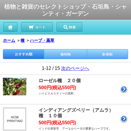
植物と雑貨のセレクトショップ・石垣島・シャ
ンティ・ガーデン
カート
検索
ホーム
＞
種
＞
ハーブ・薬草
おすすめ順
価格順
新着順
1-12 / 15
次のページへ
ローゼル種 ２０個
500円(税込550円)
ハイビスカスティーの原料
インディアングズベリー（アムラ）
種 １０個
500円(税込550円)
インド伝承医学 アーユルベーダの重要なハーブです。