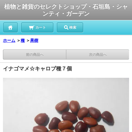
植物と雑貨のセレクトショップ・石垣島・シャ
ンティ・ガーデン
カート
検索
ホーム
＞
種
＞
果樹
前の商品へ
次の商品へ
イナゴマメ☆キャロブ種７個